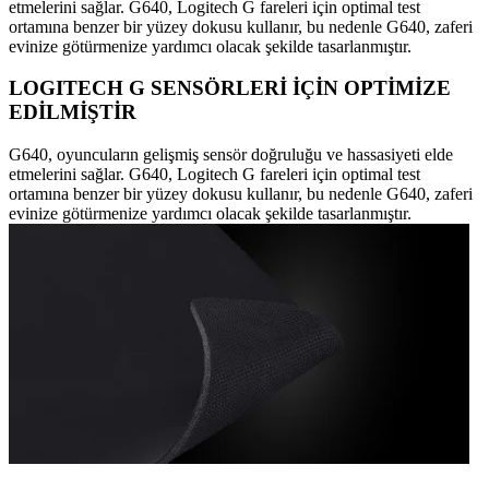
etmelerini sağlar. G640, Logitech G fareleri için optimal test
ortamına benzer bir yüzey dokusu kullanır, bu nedenle G640, zaferi
evinize götürmenize yardımcı olacak şekilde tasarlanmıştır.
LOGITECH G SENSÖRLERİ İÇİN OPTİMİZE
EDİLMİŞTİR
G640, oyuncuların gelişmiş sensör doğruluğu ve hassasiyeti elde
etmelerini sağlar. G640, Logitech G fareleri için optimal test
ortamına benzer bir yüzey dokusu kullanır, bu nedenle G640, zaferi
evinize götürmenize yardımcı olacak şekilde tasarlanmıştır.