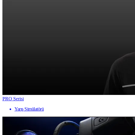
PRO Serisi
Yarış Simülatörü