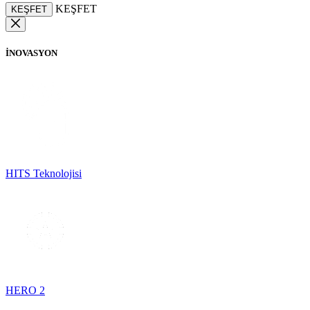
KEŞFET
KEŞFET
İNOVASYON
HITS Teknolojisi
HERO 2