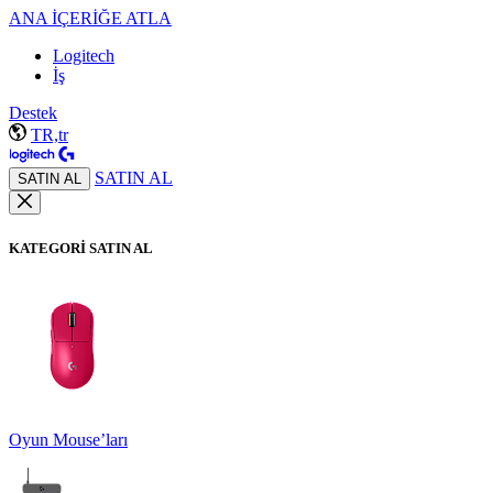
ANA İÇERİĞE ATLA
Logitech
İş
Destek
TR,tr
SATIN AL
SATIN AL
KATEGORİ SATIN AL
Oyun Mouse’ları