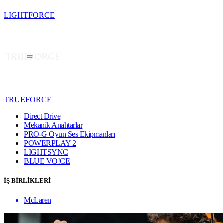
LIGHTFORCE
TRUEFORCE
Direct Drive
Mekanik Anahtarlar
PRO-G Oyun Ses Ekipmanları
POWERPLAY 2
LIGHTSYNC
BLUE VO!CE
İŞ BİRLİKLERİ
McLaren