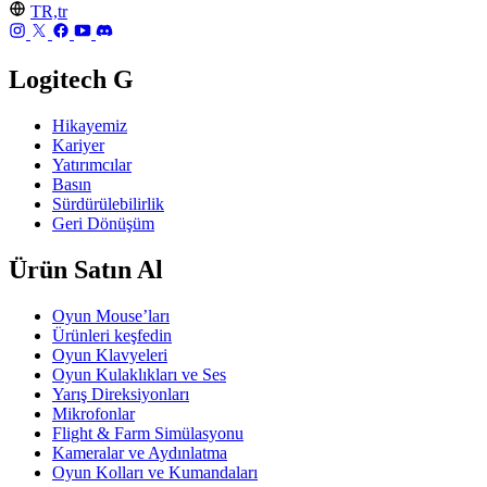
TR,tr
Logitech G
Hikayemiz
Kariyer
Yatırımcılar
Basın
Sürdürülebilirlik
Geri Dönüşüm
Ürün Satın Al
Oyun Mouse’ları
Ürünleri keşfedin
Oyun Klavyeleri
Oyun Kulaklıkları ve Ses
Yarış Direksiyonları
Mikrofonlar
Flight & Farm Simülasyonu
Kameralar ve Aydınlatma
Oyun Kolları ve Kumandaları