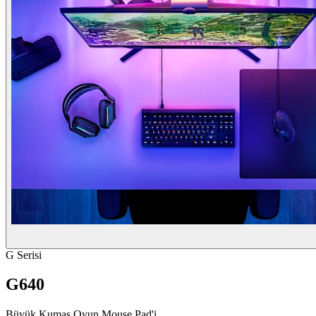
G Serisi
G640
Büyük Kumaş Oyun Mouse Pad'i