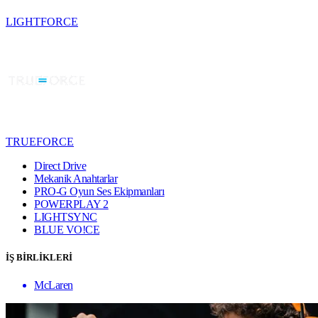
LIGHTFORCE
TRUEFORCE
Direct Drive
Mekanik Anahtarlar
PRO-G Oyun Ses Ekipmanları
POWERPLAY 2
LIGHTSYNC
BLUE VO!CE
İŞ BİRLİKLERİ
McLaren