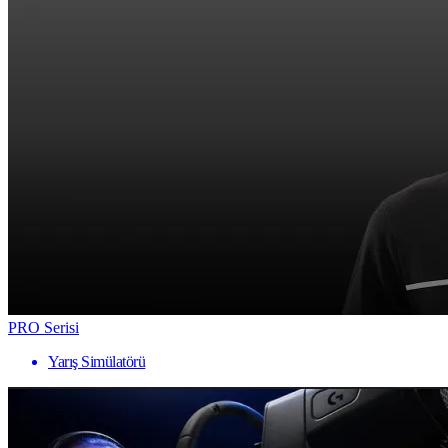
PRO Serisi
Yarış Simülatörü