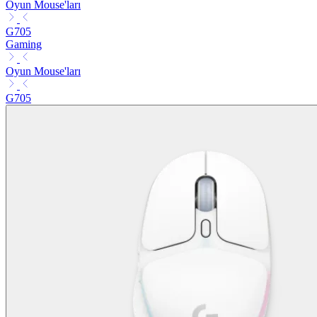
Oyun Mouse'ları
G705
Gaming
Oyun Mouse'ları
G705