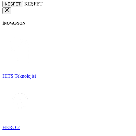
KEŞFET
KEŞFET
İNOVASYON
HITS Teknolojisi
HERO 2