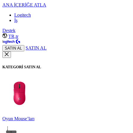
ANA İÇERİĞE ATLA
Logitech
İş
Destek
TR,tr
SATIN AL
SATIN AL
KATEGORİ SATIN AL
Oyun Mouse’ları