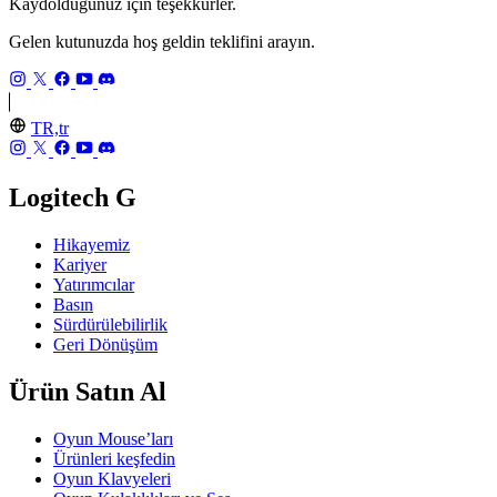
Kaydolduğunuz için teşekkürler.
Gelen kutunuzda hoş geldin teklifini arayın.
TR,tr
Logitech G
Hikayemiz
Kariyer
Yatırımcılar
Basın
Sürdürülebilirlik
Geri Dönüşüm
Ürün Satın Al
Oyun Mouse’ları
Ürünleri keşfedin
Oyun Klavyeleri