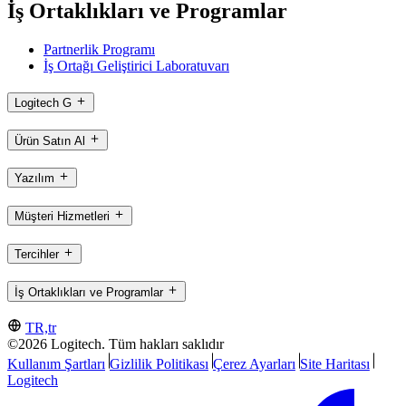
İş Ortaklıkları ve Programlar
Partnerlik Programı
İş Ortağı Geliştirici Laboratuvarı
Logitech G
Ürün Satın Al
Yazılım
Müşteri Hizmetleri
Tercihler
İş Ortaklıkları ve Programlar
TR,tr
©2026 Logitech. Tüm hakları saklıdır
Kullanım Şartları
Gizlilik Politikası
Çerez Ayarları
Site Haritası
Logitech