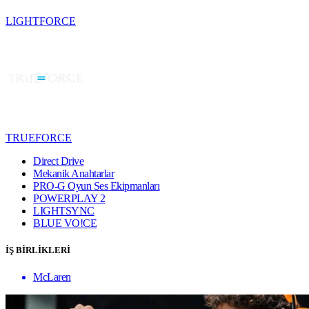
LIGHTFORCE
TRUEFORCE
Direct Drive
Mekanik Anahtarlar
PRO-G Oyun Ses Ekipmanları
POWERPLAY 2
LIGHTSYNC
BLUE VO!CE
İŞ BİRLİKLERİ
McLaren