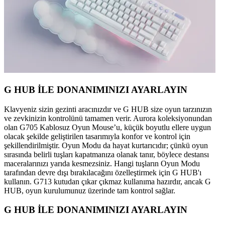
G HUB İLE DONANIMINIZI AYARLAYIN
Klavyeniz sizin gezinti aracınızdır ve G HUB size oyun tarzınızın
ve zevkinizin kontrolünü tamamen verir. Aurora koleksiyonundan
olan G705 Kablosuz Oyun Mouse’u, küçük boyutlu ellere uygun
olacak şekilde geliştirilen tasarımıyla konfor ve kontrol için
şekillendirilmiştir. Oyun Modu da hayat kurtarıcıdır; çünkü oyun
sırasında belirli tuşları kapatmanıza olanak tanır, böylece destansı
maceralarınızı yarıda kesmezsiniz. Hangi tuşların Oyun Modu
tarafından devre dışı bırakılacağını özelleştirmek için G HUB'ı
kullanın. G713 kutudan çıkar çıkmaz kullanıma hazırdır, ancak G
HUB, oyun kurulumunuz üzerinde tam kontrol sağlar.
G HUB İLE DONANIMINIZI AYARLAYIN