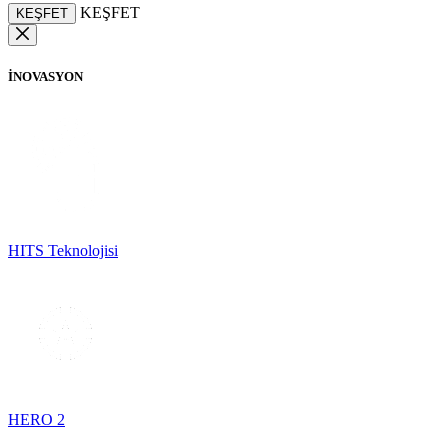
KEŞFET
KEŞFET
İNOVASYON
HITS Teknolojisi
HERO 2