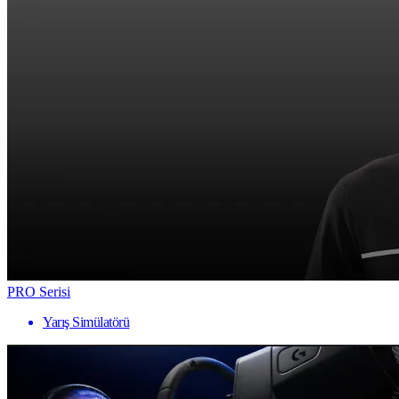
PRO Serisi
Yarış Simülatörü