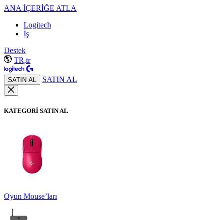
ANA İÇERİĞE ATLA
Logitech
İş
Destek
TR,tr
SATIN AL
SATIN AL
KATEGORİ SATIN AL
Oyun Mouse’ları