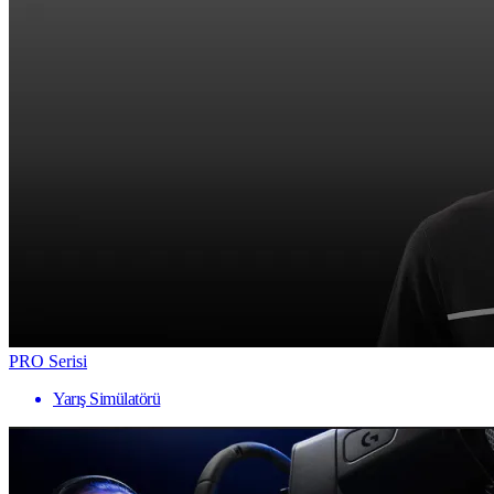
PRO Serisi
Yarış Simülatörü