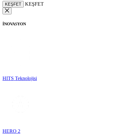
KEŞFET
KEŞFET
İNOVASYON
HITS Teknolojisi
HERO 2