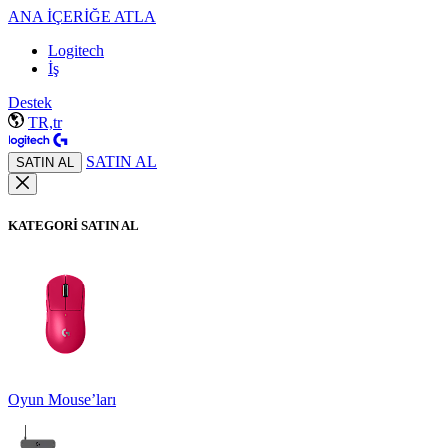
ANA İÇERİĞE ATLA
Logitech
İş
Destek
TR,tr
SATIN AL
SATIN AL
KATEGORİ SATIN AL
Oyun Mouse’ları