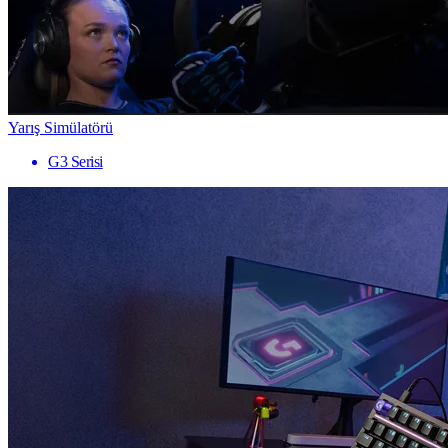
Yarış Simülatörü
G3 Serisi