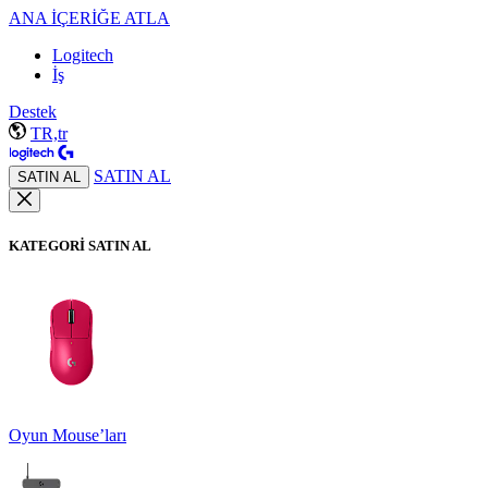
ANA İÇERİĞE ATLA
Logitech
İş
Destek
TR,tr
SATIN AL
SATIN AL
KATEGORİ SATIN AL
Oyun Mouse’ları