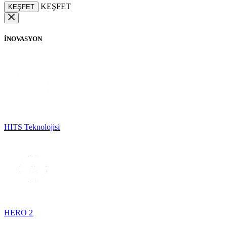
KEŞFET
KEŞFET
İNOVASYON
HITS Teknolojisi
HERO 2