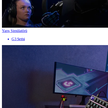
Yarış Simülatörü
G3 Serisi