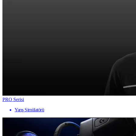
PRO Serisi
Yarış Simülatörü