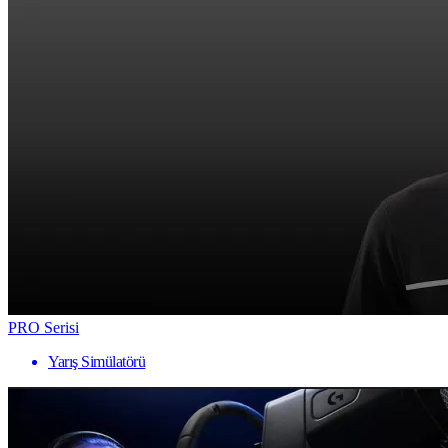
PRO Serisi
Yarış Simülatörü