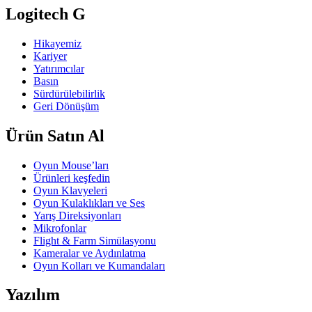
Logitech G
Hikayemiz
Kariyer
Yatırımcılar
Basın
Sürdürülebilirlik
Geri Dönüşüm
Ürün Satın Al
Oyun Mouse’ları
Ürünleri keşfedin
Oyun Klavyeleri
Oyun Kulaklıkları ve Ses
Yarış Direksiyonları
Mikrofonlar
Flight & Farm Simülasyonu
Kameralar ve Aydınlatma
Oyun Kolları ve Kumandaları
Yazılım