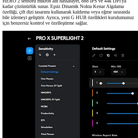
HERO 2 sensörü mikron altı hassasiyet, 888 IPS ve 44k DPI'ya
kadar çözünürlük sunar. Eşsiz Dinamik Nokta Kenar Algılama
özelliği, çift dizi tasarımı kullanarak kaldırma veya eğme sırasında
bile izlemeyi geliştirir. Ayrıca, yeni G HUB özellikleri kurulumunuz
için benzersiz kontrol ve özelleştirme sağlar.