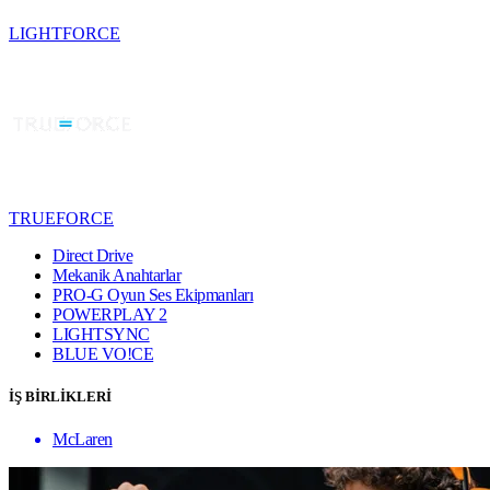
LIGHTFORCE
TRUEFORCE
Direct Drive
Mekanik Anahtarlar
PRO-G Oyun Ses Ekipmanları
POWERPLAY 2
LIGHTSYNC
BLUE VO!CE
İŞ BİRLİKLERİ
McLaren