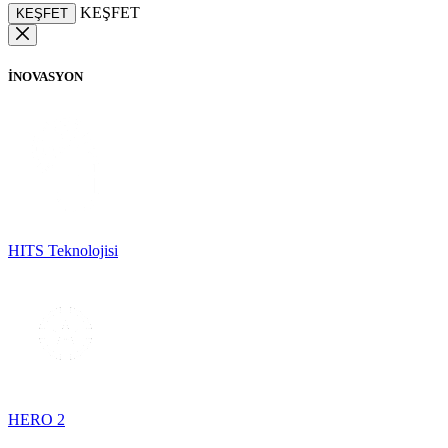
KEŞFET
KEŞFET
İNOVASYON
HITS Teknolojisi
HERO 2