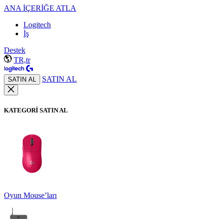
ANA İÇERİĞE ATLA
Logitech
İş
Destek
TR,tr
SATIN AL
SATIN AL
KATEGORİ SATIN AL
Oyun Mouse’ları