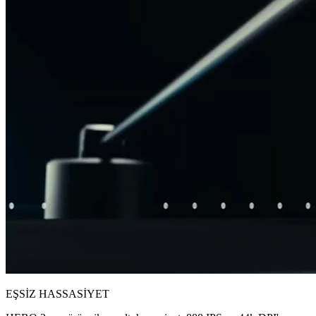
EŞSİZ HASSASİYET