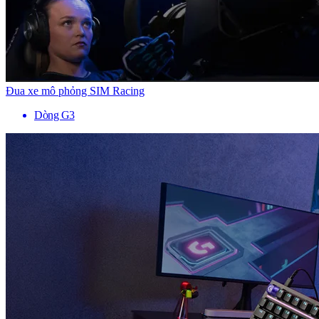
Đua xe mô phỏng SIM Racing
Dòng G3