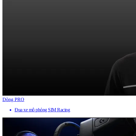
Dòng PRO
Đua xe mô phỏng SIM Racing