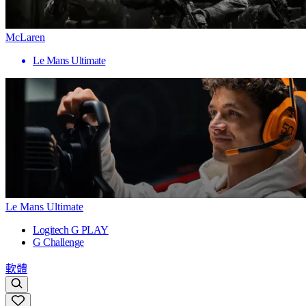
McLaren
Le Mans Ultimate
Le Mans Ultimate
Logitech G PLAY
G Challenge
軟體