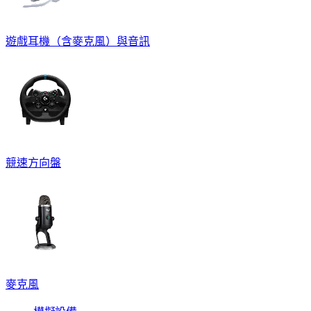
遊戲耳機（含麥克風）與音訊
競速方向盤
麥克風