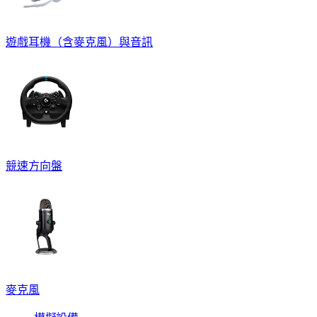
遊戲耳機（含麥克風）與音訊
競速方向盤
麥克風