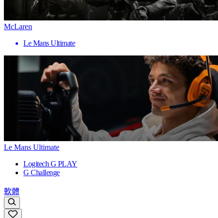
McLaren
Le Mans Ultimate
Le Mans Ultimate
Logitech G PLAY
G Challenge
軟體