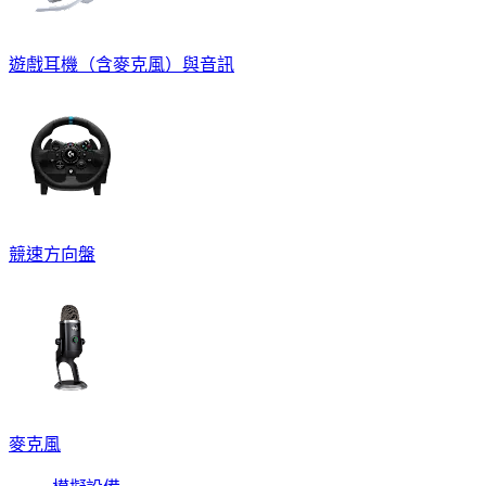
遊戲耳機（含麥克風）與音訊
競速方向盤
麥克風