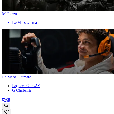
McLaren
Le Mans Ultimate
Le Mans Ultimate
Logitech G PLAY
G Challenge
軟體