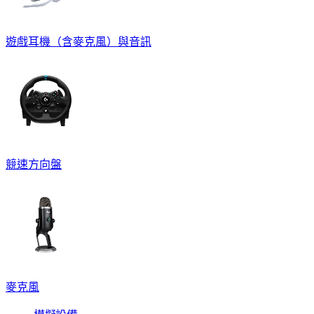
遊戲耳機（含麥克風）與音訊
競速方向盤
麥克風