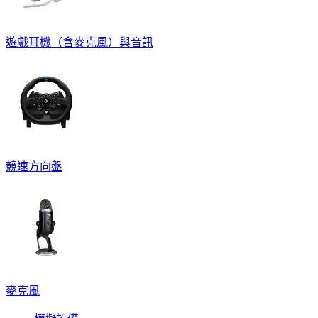
遊戲耳機（含麥克風）與音訊
競速方向盤
麥克風