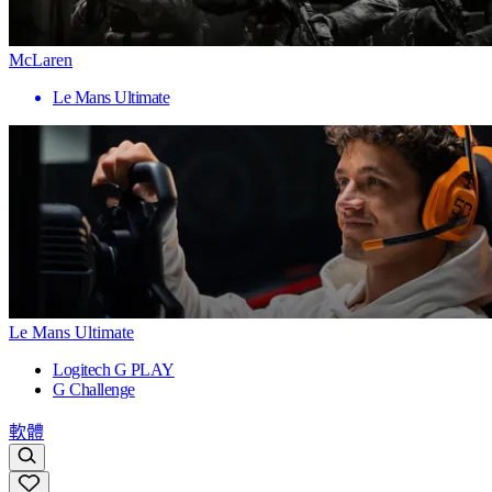
McLaren
Le Mans Ultimate
Le Mans Ultimate
Logitech G PLAY
G Challenge
軟體