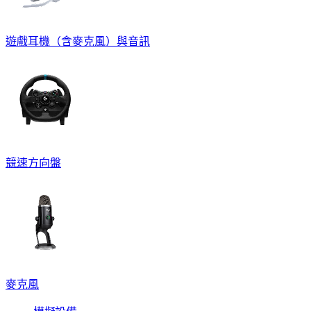
遊戲耳機（含麥克風）與音訊
競速方向盤
麥克風