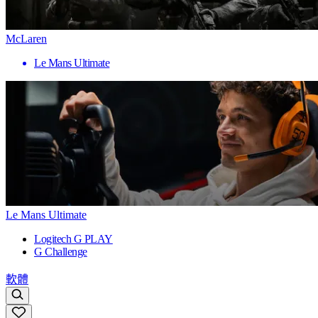
McLaren
Le Mans Ultimate
Le Mans Ultimate
Logitech G PLAY
G Challenge
軟體