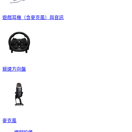
遊戲耳機（含麥克風）與音訊
競速方向盤
麥克風