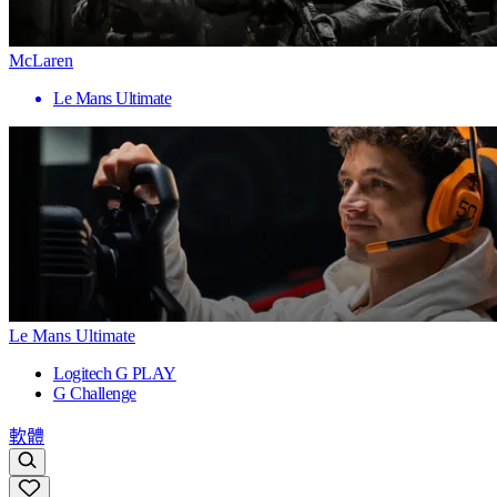
McLaren
Le Mans Ultimate
Le Mans Ultimate
Logitech G PLAY
G Challenge
軟體