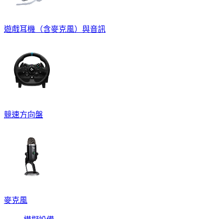
遊戲耳機（含麥克風）與音訊
競速方向盤
麥克風