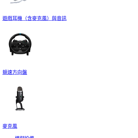
遊戲耳機（含麥克風）與音訊
競速方向盤
麥克風