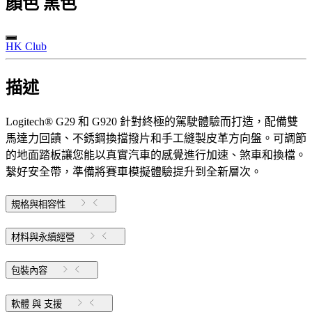
顏色
黑色
HK Club
描述
Logitech® G29 和 G920 針對終極的駕駛體驗而打造，配備雙
馬達力回饋、不銹鋼換擋撥片和手工縫製皮革方向盤。可調節
的地面踏板讓您能以真實汽車的感覺進行加速、煞車和換檔。
繫好安全帶，準備將賽車模擬體驗提升到全新層次。
規格與相容性
材料與永續經營
包裝內容
軟體 與 支援