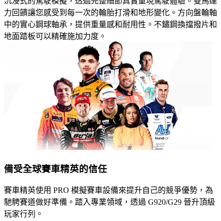
沉浸式的駕駛模擬，透過完整細節真實重現駕駛體驗。雙馬達
力回饋讓您感受到每一次的輪胎打滑和地形變化。方向盤輪軸
中的實心鋼球軸承，提供重量感和耐用性。不鏽鋼換擋撥片和
地面踏板可以精確施加力度。
備受全球賽車精英的信任
賽車精英使用 PRO 模擬賽車設備來提升自己的競爭優勢，為
馳騁賽道做好準備。踏入專業領域，透過 G920/G29 晉升頂級
玩家行列。