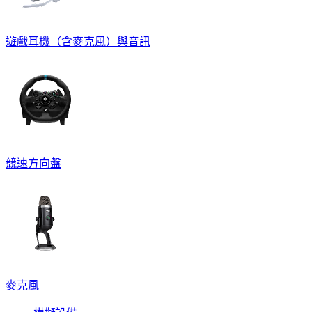
遊戲耳機（含麥克風）與音訊
競速方向盤
麥克風