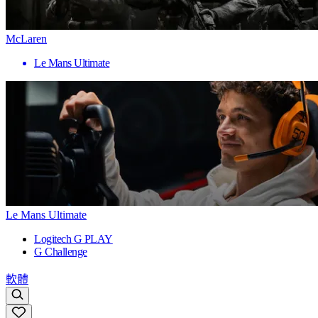
McLaren
Le Mans Ultimate
Le Mans Ultimate
Logitech G PLAY
G Challenge
軟體