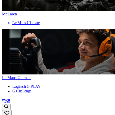
McLaren
Le Mans Ultimate
Le Mans Ultimate
Logitech G PLAY
G Challenge
軟體