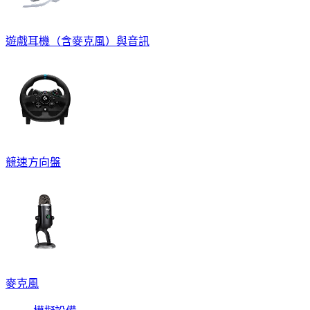
遊戲耳機（含麥克風）與音訊
競速方向盤
麥克風