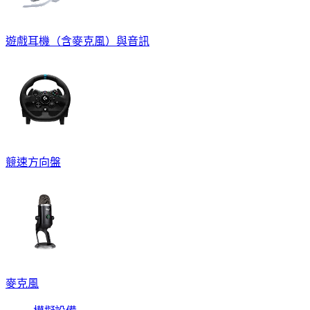
遊戲耳機（含麥克風）與音訊
競速方向盤
麥克風