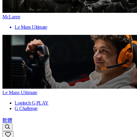
McLaren
Le Mans Ultimate
Le Mans Ultimate
Logitech G PLAY
G Challenge
軟體