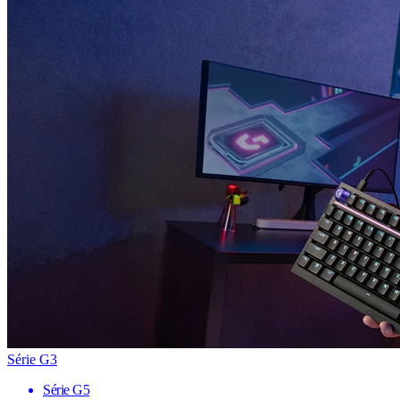
Série G3
Série G5