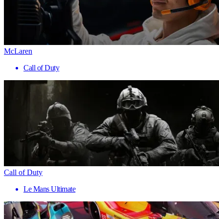
McLaren
Call of Duty
Call of Duty
Le Mans Ultimate