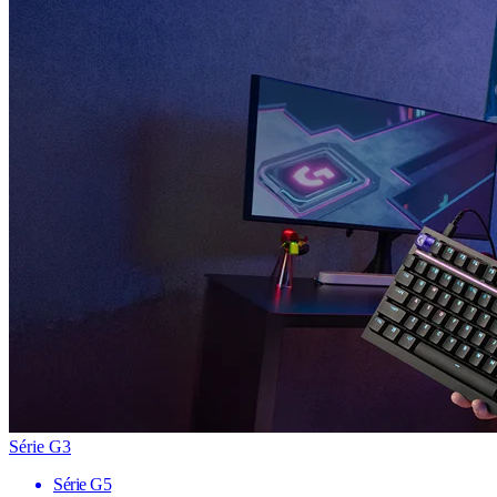
Série G3
Série G5