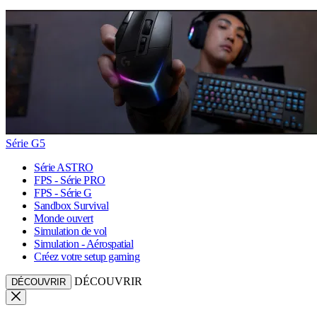
Série G5
Série ASTRO
FPS - Série PRO
FPS - Série G
Sandbox Survival
Monde ouvert
Simulation de vol
Simulation - Aérospatial
Créez votre setup gaming
DÉCOUVRIR
DÉCOUVRIR