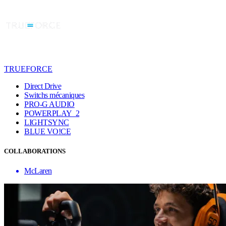
TRUEFORCE
Direct Drive
Switchs mécaniques
PRO-G AUDIO
POWERPLAY 2
LIGHTSYNC
BLUE VO!CE
COLLABORATIONS
McLaren