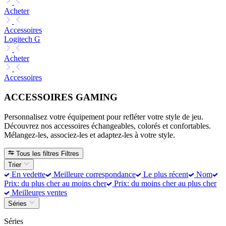
Acheter
Accessoires
Logitech G
Acheter
Accessoires
ACCESSOIRES GAMING
Personnalisez votre équipement pour refléter votre style de jeu.
Découvrez nos accessoires échangeables, colorés et confortables.
Mélangez-les, associez-les et adaptez-les à votre style.
Tous les filtres
Filtres
Trier
En vedette
Meilleure correspondance
Le plus récent
Nom
Prix: du plus cher au moins cher
Prix: du moins cher au plus cher
Meilleures ventes
Séries
Séries