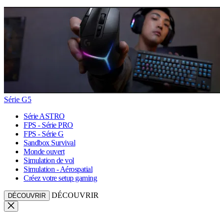
Série G5
Série ASTRO
FPS - Série PRO
FPS - Série G
Sandbox Survival
Monde ouvert
Simulation de vol
Simulation - Aérospatial
Créez votre setup gaming
DÉCOUVRIR
DÉCOUVRIR