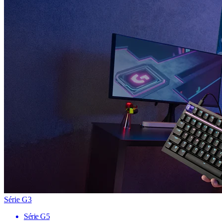
Série G3
Série G5