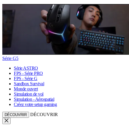
Série G5
Série ASTRO
FPS - Série PRO
FPS - Série G
Sandbox Survival
Monde ouvert
Simulation de vol
Simulation - Aérospatial
Créez votre setup gaming
DÉCOUVRIR
DÉCOUVRIR