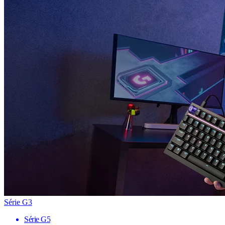
Série G3
Série G5