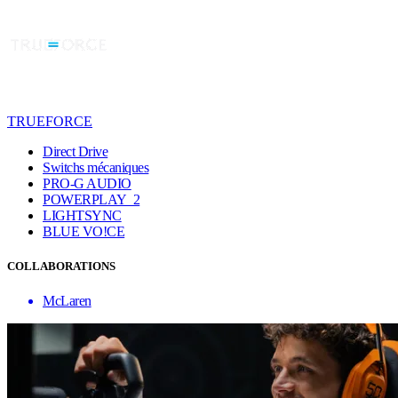
TRUEFORCE
Direct Drive
Switchs mécaniques
PRO-G AUDIO
POWERPLAY 2
LIGHTSYNC
BLUE VO!CE
COLLABORATIONS
McLaren