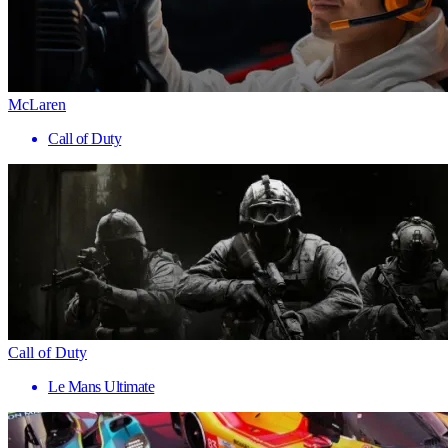
McLaren
Call of Duty
Call of Duty
Le Mans Ultimate