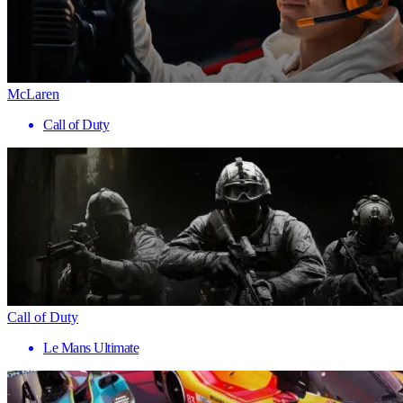
McLaren
Call of Duty
Call of Duty
Le Mans Ultimate