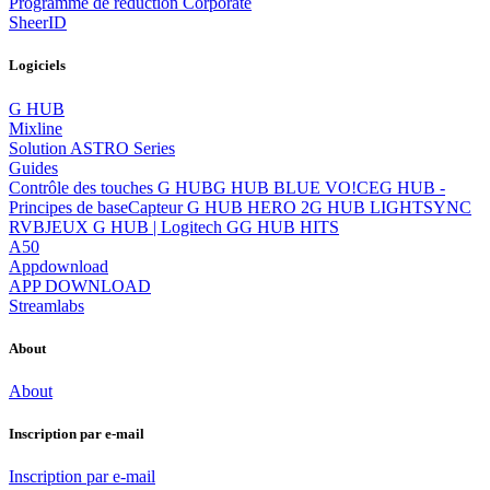
Programme de réduction Corporate
SheerID
Logiciels
G HUB
Mixline
Solution ASTRO Series
Guides
Contrôle des touches G HUB
G HUB BLUE VO!CE
G HUB -
Principes de base
Capteur G HUB HERO 2
G HUB LIGHTSYNC
RVB
JEUX G HUB | Logitech G
G HUB HITS
A50
Appdownload
APP DOWNLOAD
Streamlabs
About
About
Inscription par e-mail
Inscription par e-mail