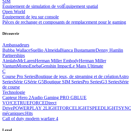
SIM
Équipement de simulation de vol
Équipement spatial
Open World
Équipement de jeu sur console
Pièces de rechange et composants de remplacement pour le gaming
Découvrir
Ambassadeurs
Bubba Wallace
Suellio Almeida
Bianca Bustamante
Denny Hamlin
Partnerships
Aimlabs
McLaren
Herman Miller Embody
Herman Miller
Vantum
Momo
Eneba
Genshin Impact
Le Mans Ultimate
C
Course Pro Series
Boutique de jeux, de streaming et de création
Astro
Series
Série G
Série G5
Boutique SIM Series
Pro Series
G3 Series
Série
de course
Technologie
Capteur Hero 2
Audio Gaming PRO G
BLUE
VO!CE
TRUEFORCE
Direct
Drive
POWERPLAY 2
LIGHTFORCE
LIGHTSPEED
LIGHTSYN
mécaniques:
Hits
Call of duty modern warfare 4
Legal