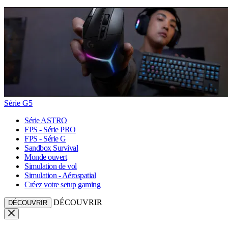
Série G5
Série ASTRO
FPS - Série PRO
FPS - Série G
Sandbox Survival
Monde ouvert
Simulation de vol
Simulation - Aérospatial
Créez votre setup gaming
DÉCOUVRIR
DÉCOUVRIR