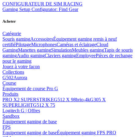
CONFIGURATEUR DE SIM RACING
Gaming Setup Configurator: Find Gear
Acheter
Catégorie
Souris gaming
Accessoires
Équipement gaming remis à neuf
certifié
Pilotage
Microphones
Caméras et éclairage
Cloud
Gaming
Manettes gaming
Simulation
Meubles gaming
Tapis de souris
gaming
Audio gaming
Claviers gaming
Employee
Pièces de rechange
pour le gaming
Jouez à votre façon
Collections
G502
Aurora
Course
Équipement de course Pro G
Produits
PRO X2 SUPERSTRIKE
G512 X 98
brio-4k
G305 X
SUPERLIGHT
G512 X 75
Logitech G | Offres
Sandbox
Équipement gaming de base
FPS
Équipement gaming de base
Équipement gaming FPS PRO