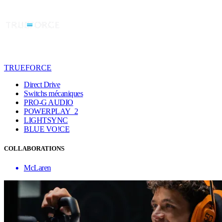
TRUEFORCE
Direct Drive
Switchs mécaniques
PRO-G AUDIO
POWERPLAY 2
LIGHTSYNC
BLUE VO!CE
COLLABORATIONS
McLaren