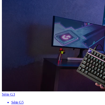
Série G3
Série G5