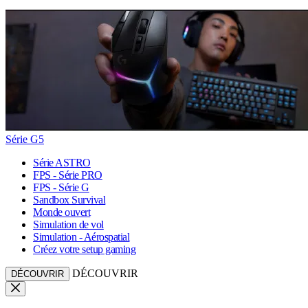
Série G5
Série ASTRO
FPS - Série PRO
FPS - Série G
Sandbox Survival
Monde ouvert
Simulation de vol
Simulation - Aérospatial
Créez votre setup gaming
DÉCOUVRIR
DÉCOUVRIR