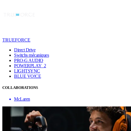
TRUEFORCE
Direct Drive
Switchs mécaniques
PRO-G AUDIO
POWERPLAY 2
LIGHTSYNC
BLUE VO!CE
COLLABORATIONS
McLaren