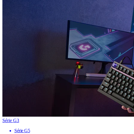
Série G3
Série G5