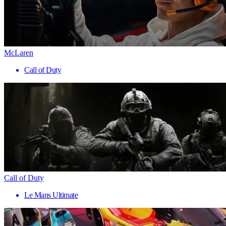
McLaren
Call of Duty
Call of Duty
Le Mans Ultimate