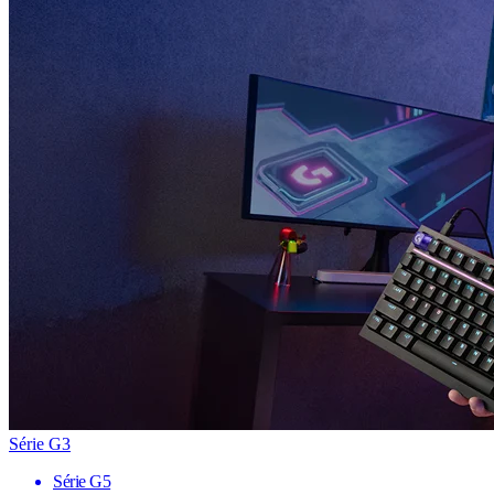
Série G3
Série G5