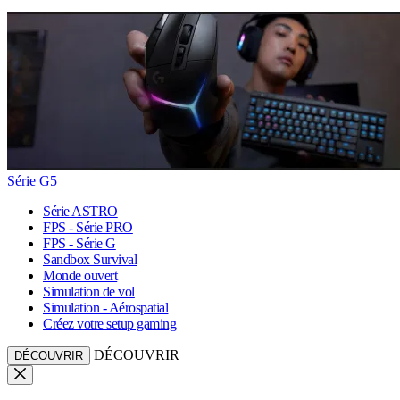
Série G5
Série ASTRO
FPS - Série PRO
FPS - Série G
Sandbox Survival
Monde ouvert
Simulation de vol
Simulation - Aérospatial
Créez votre setup gaming
DÉCOUVRIR
DÉCOUVRIR