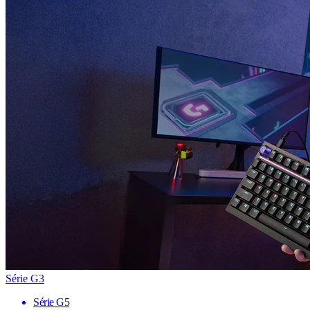
Série G3
Série G5