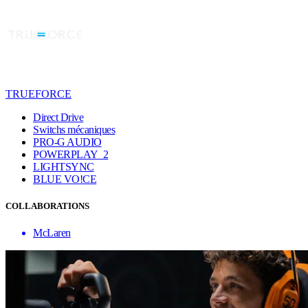
TRUEFORCE
Direct Drive
Switchs mécaniques
PRO-G AUDIO
POWERPLAY 2
LIGHTSYNC
BLUE VO!CE
COLLABORATIONS
McLaren