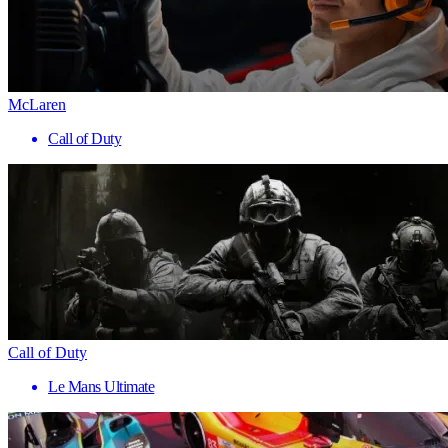
McLaren
Call of Duty
Call of Duty
Le Mans Ultimate