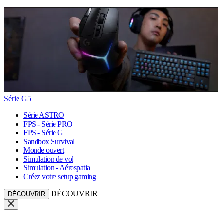
Série G5
Série ASTRO
FPS - Série PRO
FPS - Série G
Sandbox Survival
Monde ouvert
Simulation de vol
Simulation - Aérospatial
Créez votre setup gaming
DÉCOUVRIR
DÉCOUVRIR