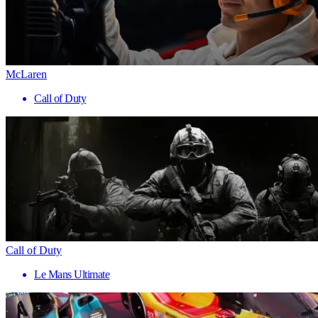
McLaren
Call of Duty
Call of Duty
Le Mans Ultimate