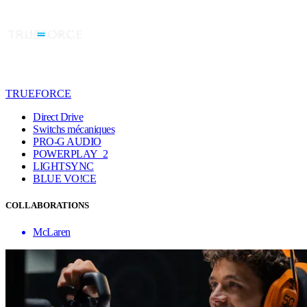
TRUEFORCE
Direct Drive
Switchs mécaniques
PRO-G AUDIO
POWERPLAY 2
LIGHTSYNC
BLUE VO!CE
COLLABORATIONS
McLaren