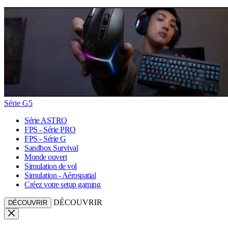
Série G5
Série ASTRO
FPS - Série PRO
FPS - Série G
Sandbox Survival
Monde ouvert
Simulation de vol
Simulation - Aérospatial
Créez votre setup gaming
DÉCOUVRIR
DÉCOUVRIR