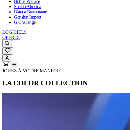
Bubba Wallace
Suellio Almeida
Bianca Bustamante
Genshin Impact
G Challenge
LOGICIELS
OFFRES
JOUEZ À VOTRE MANIÈRE
LA COLOR COLLECTION