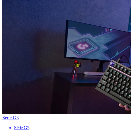
Série G3
Série G5