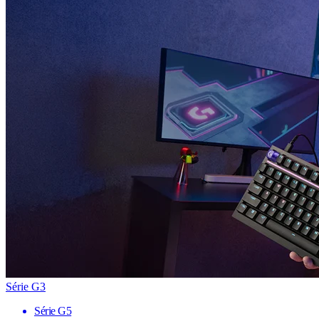
Série G3
Série G5