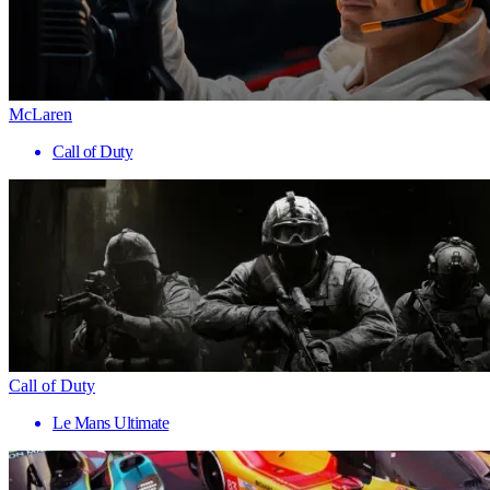
McLaren
Call of Duty
Call of Duty
Le Mans Ultimate