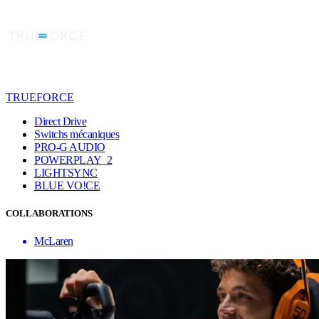
TRUEFORCE
Direct Drive
Switchs mécaniques
PRO-G AUDIO
POWERPLAY 2
LIGHTSYNC
BLUE VO!CE
COLLABORATIONS
McLaren