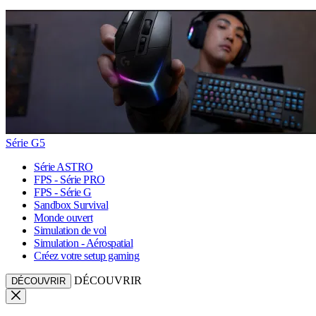
Série G5
Série ASTRO
FPS - Série PRO
FPS - Série G
Sandbox Survival
Monde ouvert
Simulation de vol
Simulation - Aérospatial
Créez votre setup gaming
DÉCOUVRIR
DÉCOUVRIR