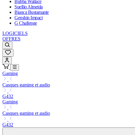
Bubba Wallace
Suellio Almeida
Bianca Bustamante
Genshin Impact
G Challenge
LOGICIELS
OFFRES
Gaming
Casques gaming et audio
G432
Gaming
Casques gaming et audio
G432