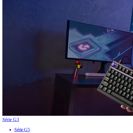
Série G3
Série G5