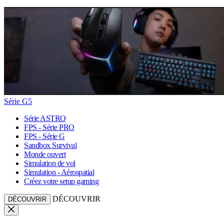
Série G5
Série ASTRO
FPS - Série PRO
FPS - Série G
Sandbox Survival
Monde ouvert
Simulation de vol
Simulation - Aérospatial
Créez votre setup gaming
DÉCOUVRIR
DÉCOUVRIR