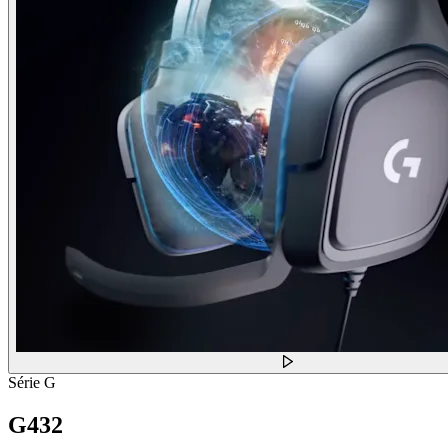
Série G
G432