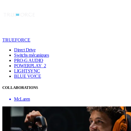
TRUEFORCE
Direct Drive
Switchs mécaniques
PRO-G AUDIO
POWERPLAY 2
LIGHTSYNC
BLUE VO!CE
COLLABORATIONS
McLaren