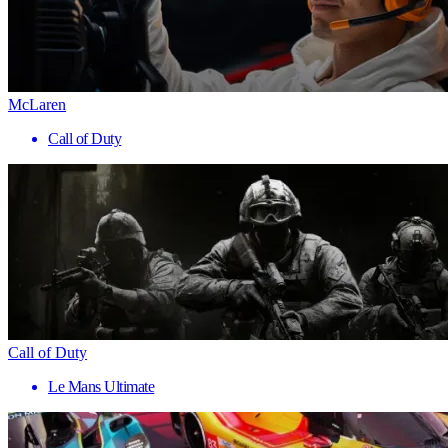
McLaren
Call of Duty
Call of Duty
Le Mans Ultimate