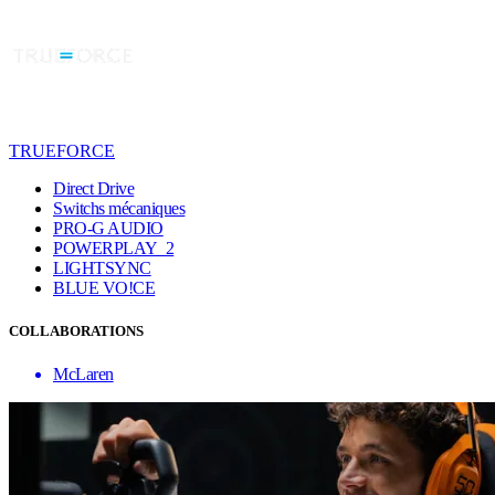
TRUEFORCE
Direct Drive
Switchs mécaniques
PRO-G AUDIO
POWERPLAY 2
LIGHTSYNC
BLUE VO!CE
COLLABORATIONS
McLaren