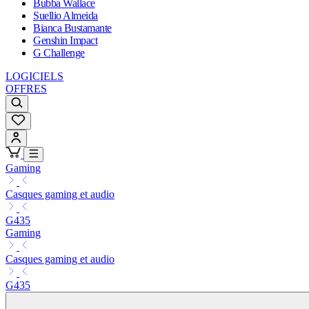
Bubba Wallace
Suellio Almeida
Bianca Bustamante
Genshin Impact
G Challenge
LOGICIELS
OFFRES
Gaming
Casques gaming et audio
G435
Gaming
Casques gaming et audio
G435