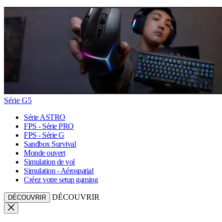
Série G5
Série ASTRO
FPS - Série PRO
FPS - Série G
Sandbox Survival
Monde ouvert
Simulation de vol
Simulation - Aérospatial
Créez votre setup gaming
DÉCOUVRIR
DÉCOUVRIR