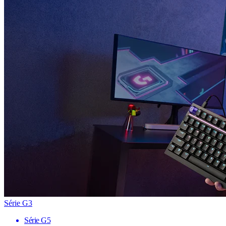
Série G3
Série G5