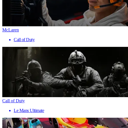
McLaren
Call of Duty
Call of Duty
Le Mans Ultimate