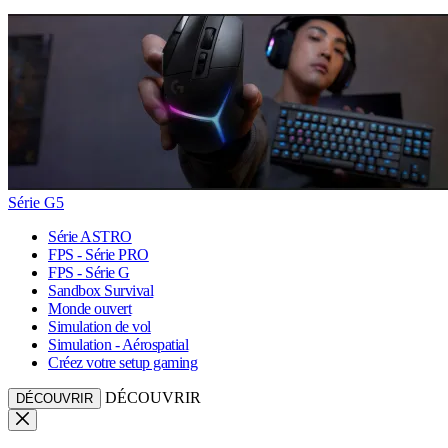
Série G5
Série ASTRO
FPS - Série PRO
FPS - Série G
Sandbox Survival
Monde ouvert
Simulation de vol
Simulation - Aérospatial
Créez votre setup gaming
DÉCOUVRIR
DÉCOUVRIR