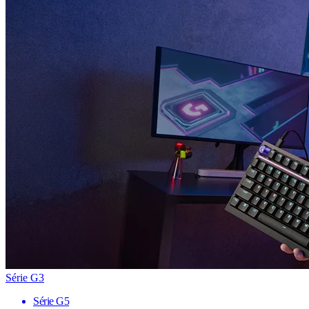
Série G3
Série G5