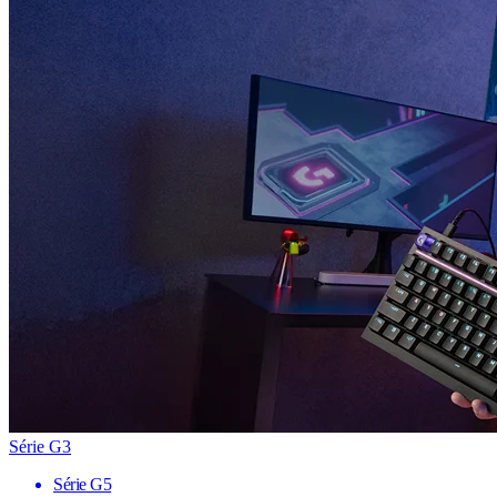
Série G3
Série G5