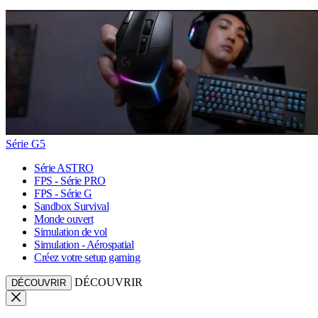
Série G5
Série ASTRO
FPS - Série PRO
FPS - Série G
Sandbox Survival
Monde ouvert
Simulation de vol
Simulation - Aérospatial
Créez votre setup gaming
DÉCOUVRIR
DÉCOUVRIR