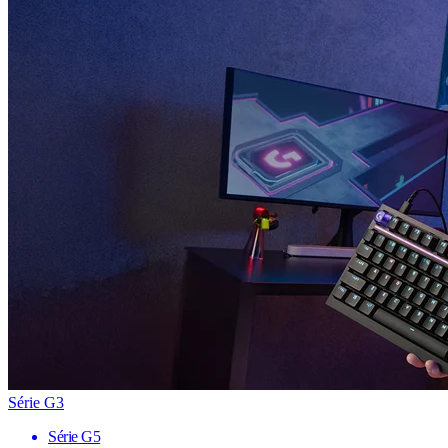
Série G3
Série G5