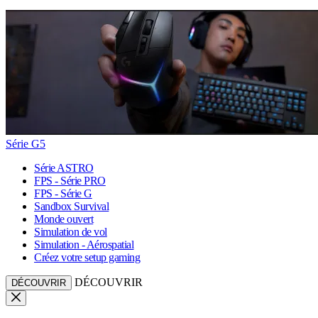
Série G5
Série ASTRO
FPS - Série PRO
FPS - Série G
Sandbox Survival
Monde ouvert
Simulation de vol
Simulation - Aérospatial
Créez votre setup gaming
DÉCOUVRIR
DÉCOUVRIR