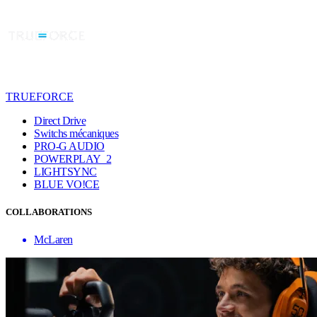
TRUEFORCE
Direct Drive
Switchs mécaniques
PRO-G AUDIO
POWERPLAY 2
LIGHTSYNC
BLUE VO!CE
COLLABORATIONS
McLaren