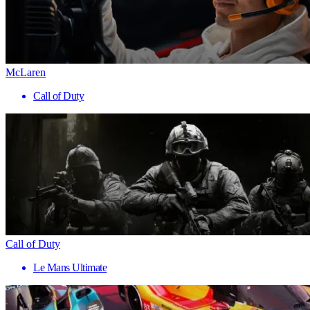
McLaren
Call of Duty
Call of Duty
Le Mans Ultimate