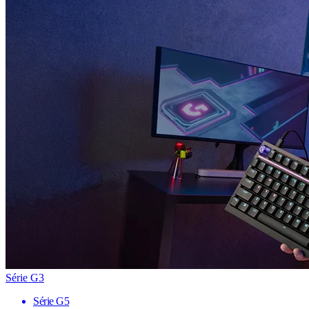
Série G3
Série G5