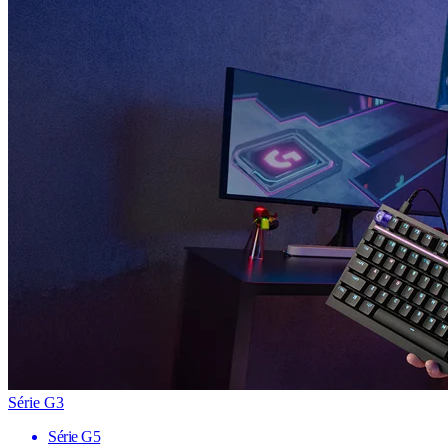
Série G3
Série G5