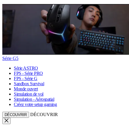
Série G5
Série ASTRO
FPS - Série PRO
FPS - Série G
Sandbox Survival
Monde ouvert
Simulation de vol
Simulation - Aérospatial
Créez votre setup gaming
DÉCOUVRIR
DÉCOUVRIR