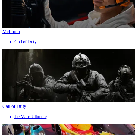
McLaren
Call of Duty
Call of Duty
Le Mans Ultimate