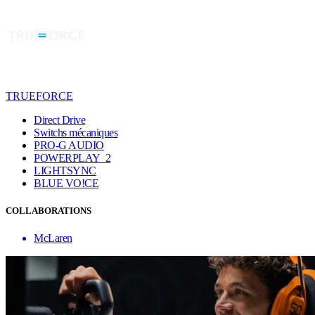
TRUEFORCE
Direct Drive
Switchs mécaniques
PRO-G AUDIO
POWERPLAY 2
LIGHTSYNC
BLUE VO!CE
COLLABORATIONS
McLaren