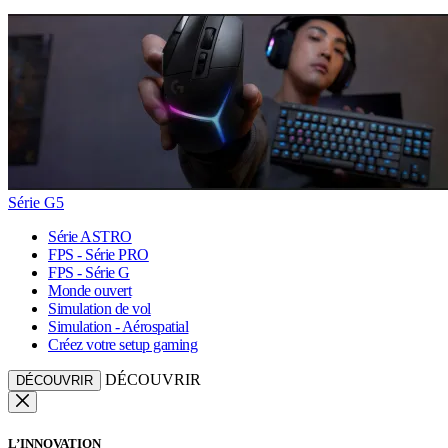
Série G5
Série ASTRO
FPS - Série PRO
FPS - Série G
Monde ouvert
Simulation de vol
Simulation - Aérospatial
Créez votre setup gaming
DÉCOUVRIR
DÉCOUVRIR
L’INNOVATION