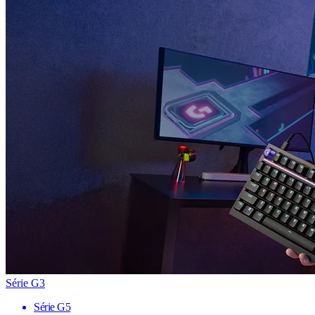
Série G3
Série G5