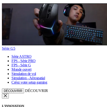
Série G5
Série ASTRO
FPS - Série PRO
FPS - Série G
Monde ouvert
Simulation de vol
Simulation - Aérospatial
Créez votre setup gaming
DÉCOUVRIR
DÉCOUVRIR
L’INNOVATION