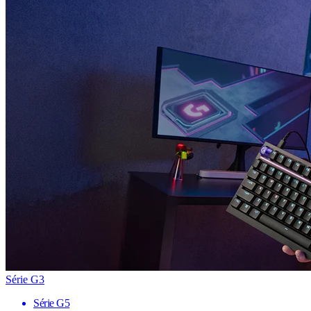
Série G3
Série G5