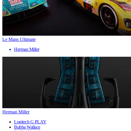
Le Mans Ultimate
Herman Miller
Herman Miller
Logitech G PLAY
Bubba Wallace