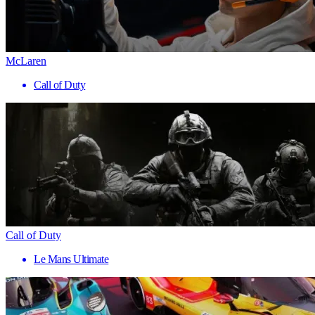
McLaren
Call of Duty
Call of Duty
Le Mans Ultimate