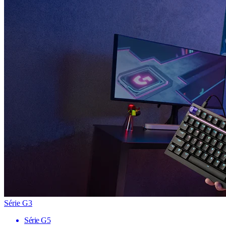
Série G3
Série G5