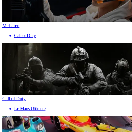
McLaren
Call of Duty
Call of Duty
Le Mans Ultimate