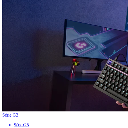
Série G3
Série G5