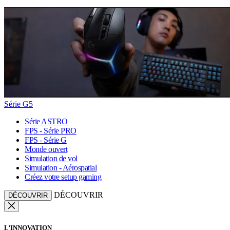
Série G5
Série ASTRO
FPS - Série PRO
FPS - Série G
Monde ouvert
Simulation de vol
Simulation - Aérospatial
Créez votre setup gaming
DÉCOUVRIR
DÉCOUVRIR
L’INNOVATION