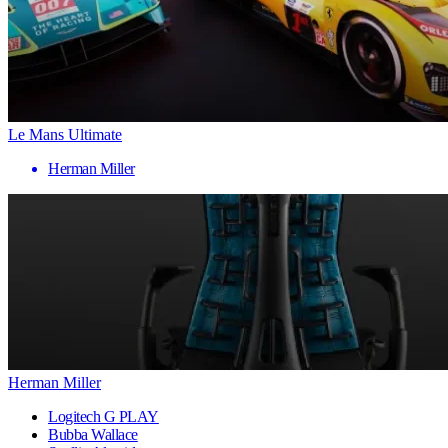
Le Mans Ultimate
Herman Miller
Herman Miller
Logitech G PLAY
Bubba Wallace