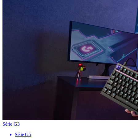
Série G3
Série G5