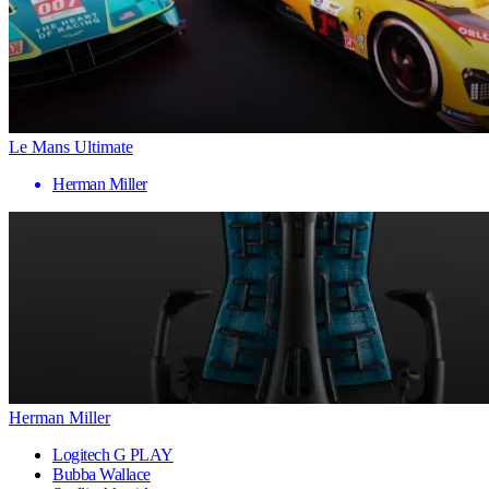
Le Mans Ultimate
Herman Miller
Herman Miller
Logitech G PLAY
Bubba Wallace