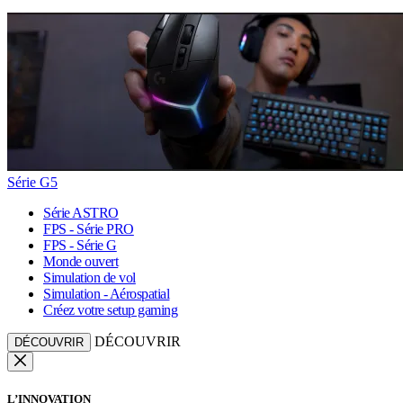
Série G5
Série ASTRO
FPS - Série PRO
FPS - Série G
Monde ouvert
Simulation de vol
Simulation - Aérospatial
Créez votre setup gaming
DÉCOUVRIR
DÉCOUVRIR
L’INNOVATION