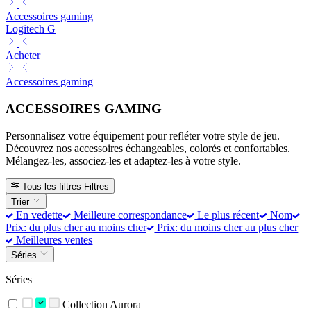
Accessoires gaming
Logitech G
Acheter
Accessoires gaming
ACCESSOIRES GAMING
Personnalisez votre équipement pour refléter votre style de jeu.
Découvrez nos accessoires échangeables, colorés et confortables.
Mélangez-les, associez-les et adaptez-les à votre style.
Tous les filtres
Filtres
Trier
En vedette
Meilleure correspondance
Le plus récent
Nom
Prix: du plus cher au moins cher
Prix: du moins cher au plus cher
Meilleures ventes
Séries
Séries
Collection Aurora