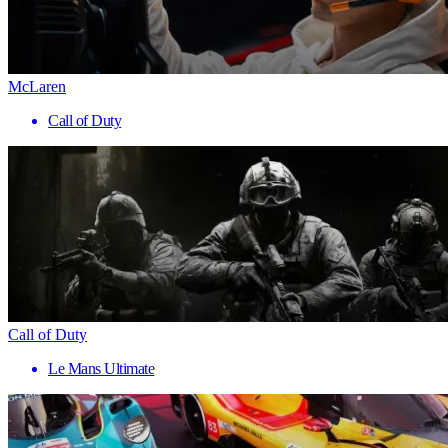
McLaren
Call of Duty
Call of Duty
Le Mans Ultimate