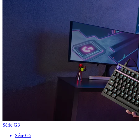
Série G3
Série G5