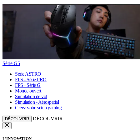
Série G5
Série ASTRO
FPS - Série PRO
FPS - Série G
Monde ouvert
Simulation de vol
Simulation - Aérospatial
Créez votre setup gaming
DÉCOUVRIR
DÉCOUVRIR
L’INNOVATION