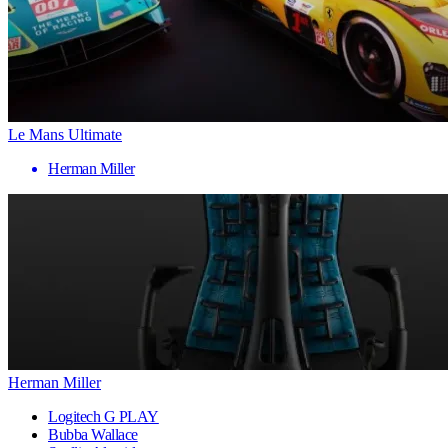
Le Mans Ultimate
Herman Miller
Herman Miller
Logitech G PLAY
Bubba Wallace