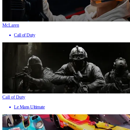
McLaren
Call of Duty
Call of Duty
Le Mans Ultimate