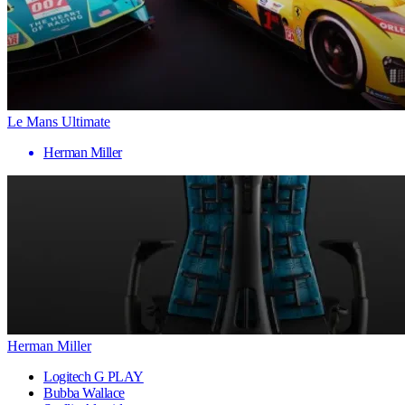
Le Mans Ultimate
Herman Miller
Herman Miller
Logitech G PLAY
Bubba Wallace