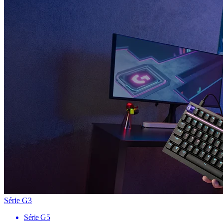
Série G3
Série G5