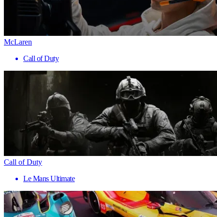
McLaren
Call of Duty
Call of Duty
Le Mans Ultimate