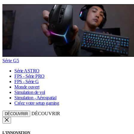
Série G5
Série ASTRO
FPS - Série PRO
FPS - Série G
Monde ouvert
Simulation de vol
Simulation - Aérospatial
Créez votre setup gaming
DÉCOUVRIR
DÉCOUVRIR
L’INNOVATION