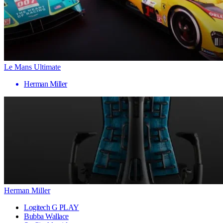
Le Mans Ultimate
Herman Miller
Herman Miller
Logitech G PLAY
Bubba Wallace