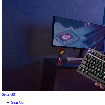
Série G3
Série G5