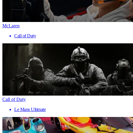
McLaren
Call of Duty
Call of Duty
Le Mans Ultimate