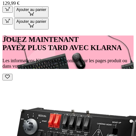
129,99 €
Ajouter au panier
Ajouter au panier
JOUEZ MAINTENANT
PAYEZ PLUS TARD AVEC KLARNA
Les informations Klarna sont disponibles sur les pages produit ou
dans votre panier.