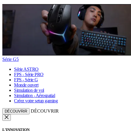
Série G5
Série ASTRO
FPS - Série PRO
FPS - Série G
Monde ouvert
Simulation de vol
Simulation - Aérospatial
Créez votre setup gaming
DÉCOUVRIR
DÉCOUVRIR
L’INNOVATION