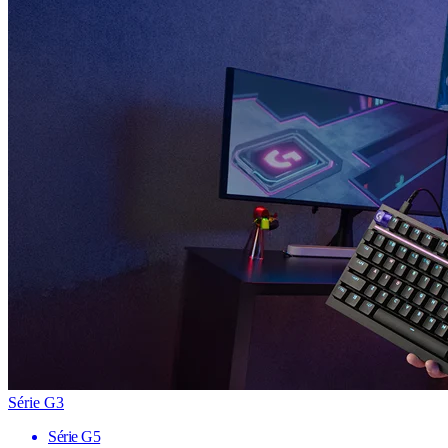
Série G3
Série G5