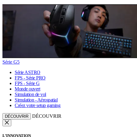
Série G5
Série ASTRO
FPS - Série PRO
FPS - Série G
Monde ouvert
Simulation de vol
Simulation - Aérospatial
Créez votre setup gaming
DÉCOUVRIR
DÉCOUVRIR
L’INNOVATION