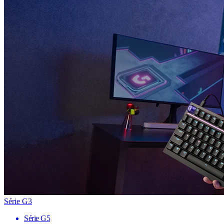
Série G3
Série G5