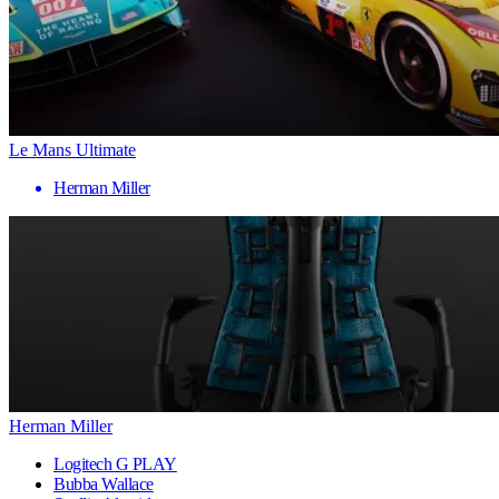
Le Mans Ultimate
Herman Miller
Herman Miller
Logitech G PLAY
Bubba Wallace