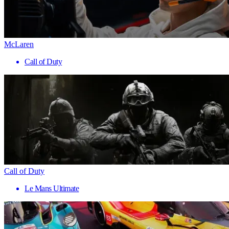
McLaren
Call of Duty
Call of Duty
Le Mans Ultimate