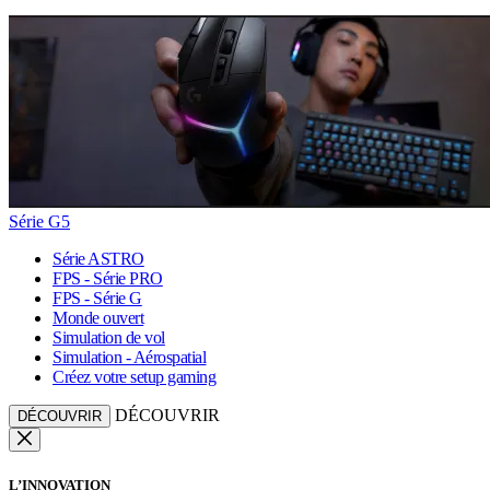
Série G5
Série ASTRO
FPS - Série PRO
FPS - Série G
Monde ouvert
Simulation de vol
Simulation - Aérospatial
Créez votre setup gaming
DÉCOUVRIR
DÉCOUVRIR
L’INNOVATION