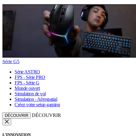
Série G5
Série ASTRO
FPS - Série PRO
FPS - Série G
Monde ouvert
Simulation de vol
Simulation - Aérospatial
Créez votre setup gaming
DÉCOUVRIR
DÉCOUVRIR
L’INNOVATION