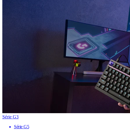
Série G3
Série G5