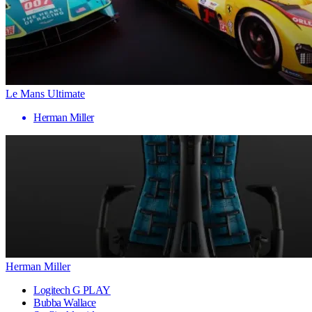
Le Mans Ultimate
Herman Miller
Herman Miller
Logitech G PLAY
Bubba Wallace