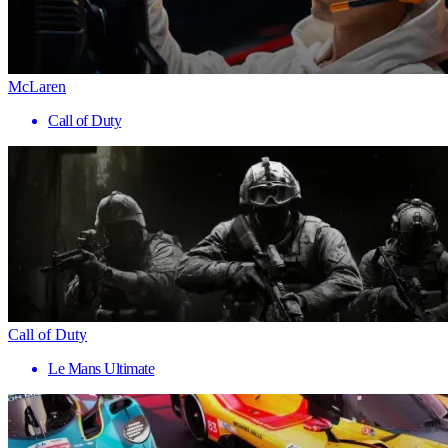
McLaren
Call of Duty
Call of Duty
Le Mans Ultimate