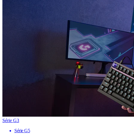
Série G3
Série G5