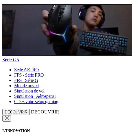
Série G5
Série ASTRO
FPS - Série PRO
FPS - Série G
Monde ouvert
Simulation de vol
Simulation - Aérospatial
Créez votre setup gaming
DÉCOUVRIR
DÉCOUVRIR
L’INNOVATION