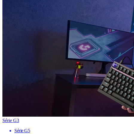
Série G3
Série G5