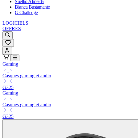
Suellio Almeida
Bianca Bustamante
G Challenge
LOGICIELS
OFFRES
Gaming
Casques gaming et audio
G325
Gaming
Casques gaming et audio
G325