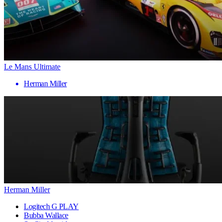
Le Mans Ultimate
Herman Miller
Herman Miller
Logitech G PLAY
Bubba Wallace