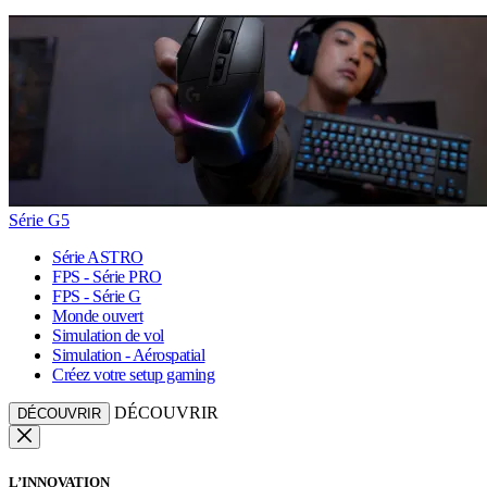
Série G5
Série ASTRO
FPS - Série PRO
FPS - Série G
Monde ouvert
Simulation de vol
Simulation - Aérospatial
Créez votre setup gaming
DÉCOUVRIR
DÉCOUVRIR
L’INNOVATION