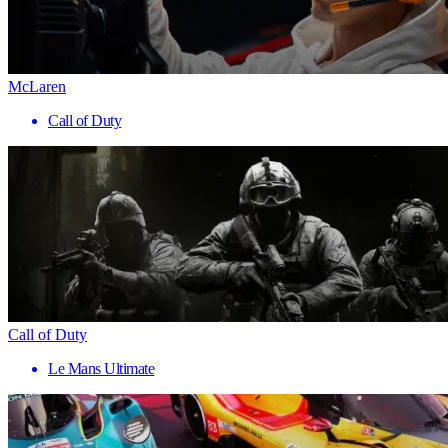
McLaren
Call of Duty
Call of Duty
Le Mans Ultimate