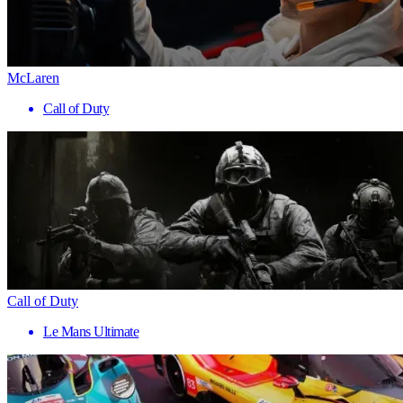
McLaren
Call of Duty
Call of Duty
Le Mans Ultimate