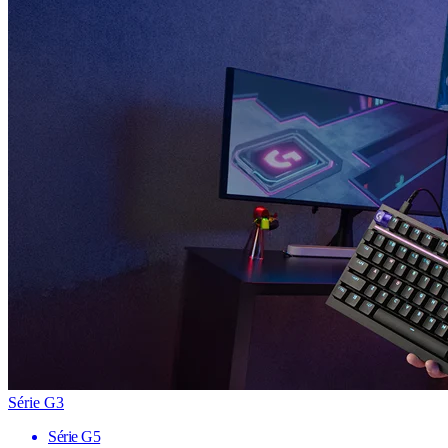
Série G3
Série G5