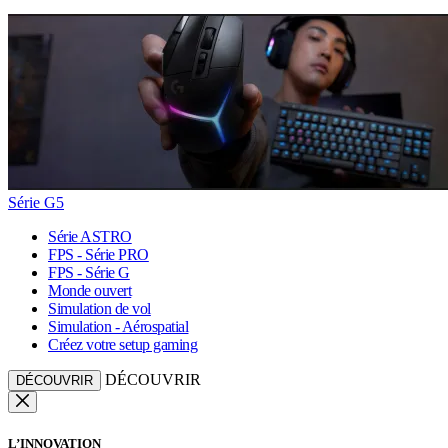
Série G5
Série ASTRO
FPS - Série PRO
FPS - Série G
Monde ouvert
Simulation de vol
Simulation - Aérospatial
Créez votre setup gaming
DÉCOUVRIR
DÉCOUVRIR
L’INNOVATION