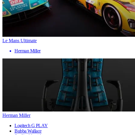
Le Mans Ultimate
Herman Miller
Herman Miller
Logitech G PLAY
Bubba Wallace